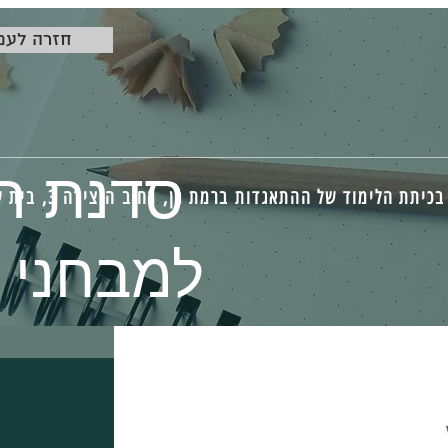
<< חזרה ל
סדנת ה
 הלימוד של ההתאגדות ברמת גן, רחוב היצירה 3, בית ש.א.פ, קומה 6
למבחני ר