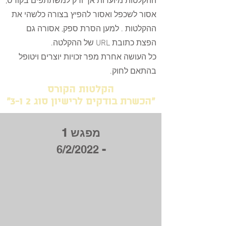
ההקלטות מיועדות אך ורק למשתתפים בקורס,
אסור לשכפל ואסור להפיץ בצורה כלשהי את
ההקלטות . למען הסרת ספק, אסורה גם
הפצת כתובת URL של ההקלטה.
כל העושה אחרת מפר זכויות יוצרים ויטופל
בהתאם לחוק.
הקלטות הקורס
"הכשרת בודקים לרישיון סוג 2 ו-3"
מפגש 1
6/2/2022
-