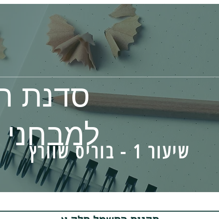
סדנת ה
למבחני ר
שיעור 1 - בוריס שוורץ