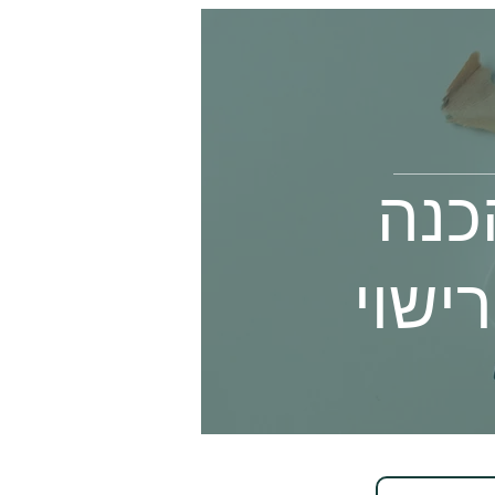
כנה
ישוי