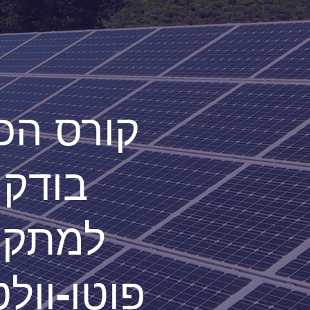
קורס הכ
בודקי
למתקנ
פוטו-וול