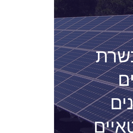
שרת
ם
ים
טאיים